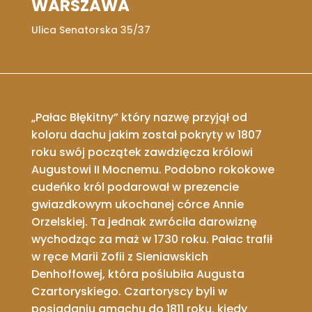
WARSZAWA
Ulica Senatorska 35/37
„Pałac Błękitny” który nazwę przyjął od
koloru dachu jakim został pokryty w 1807
roku swój początek zawdzięcza królowi
Augustowi II Mocnemu. Podobno rokokowe
cudeńko król podarował w prezencie
gwiazdkowym ukochanej córce Annie
Orzelskiej. Ta jednak zwróciła darowiznę
wychodząc za maż w 1730 roku. Pałac trafił
w ręce Marii Zofii z Sieniawskich
Denhoffowej, która poślubiła Augusta
Czartoryskiego. Czartoryscy byli w
posiadaniu gmachu do 1811 roku, kiedy