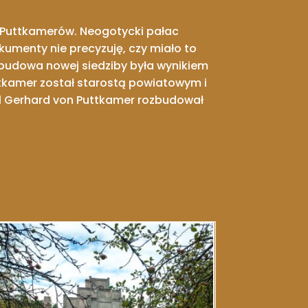
u Puttkamerów. Neogotycki pałac
umenty nie precyzuję, czy miało to
 budowa nowej siedziby była wynikiem
uttkamer został starostą powiatowym i
911 Gerhard von Puttkamer rozbudował