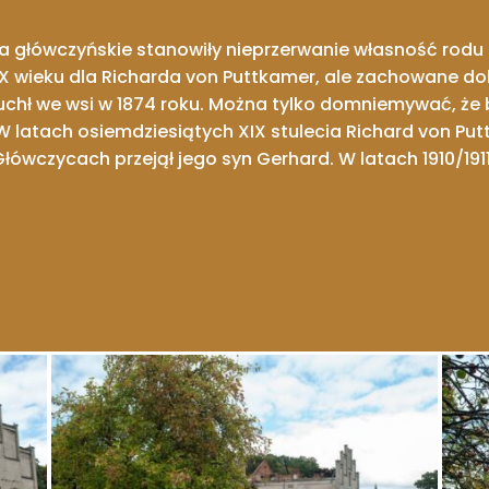
a główczyńskie stanowiły nieprzerwanie własność rod
X wieku dla Richarda von Puttkamer, ale zachowane dok
buchł we wsi w 1874 roku. Można tylko domniemywać, że
 W latach osiemdziesiątych XIX stulecia Richard von P
 Główczycach przejął jego syn Gerhard. W latach 1910/1